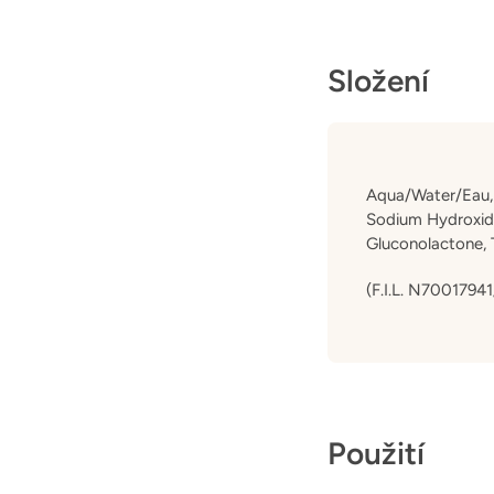
Složení
Aqua/Water/Eau, A
Sodium Hydroxide
Gluconolactone, 
(F.I.L. N70017941
Použití