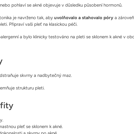
 nebo pohlaví se akné objevuje v důsledku působení hormonů.
tonika je navrženo tak, aby
uvolňovalo a stahovalo póry
a zárove
eti. Připraví vaši pleť na klasickou péči.
oalergenní a bylo klinicky testováno na pleti se sklonem k akné v o
y
dstraňuje skvrny a nadbytečný maz.
jemňuje strukturu pleti.
fity
y.
astnou pleť se sklonem k akné.
konalosti a skvrny po akné.