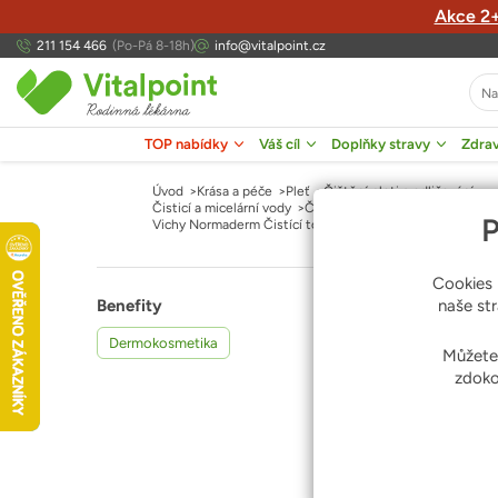
Akce 2+
211 154 466
(Po-Pá 8-18h)
info@vitalpoint.cz
TOP nabídky
Váš cíl
Doplňky stravy
Zdrav
Otevřít menu TOP nabídky
Otevřít menu Váš cíl
Otevřít menu Doplňky s
Otevř
Úvod
Krása a péče
Pleť
Čištění pleti a odličování
Čisticí a micelární vody
Čisticí pleťové vody
P
Cookies 
Benefity
naše st
,
Dermokosmetika
Můžete
zdoko