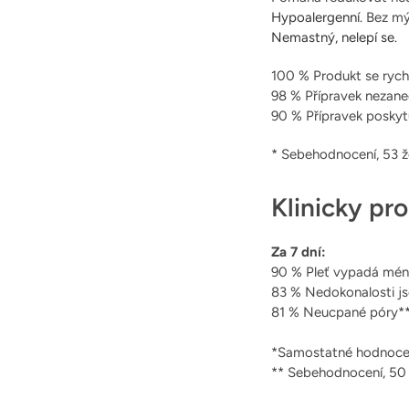
Hypoalergenní.
Bez mý
Nemastný, nelepí se.
​100 % Produkt se rych
98 % Přípravek nezane
90 % Přípravek poskytu
* Sebehodnocení, 53 ž
Klinicky pr
Za 7 dní:
90 % Pleť vypadá mé
83 % Nedokonalosti j
81 % Neucpané póry*
*Samostatné hodnocení
** Sebehodnocení, 50 