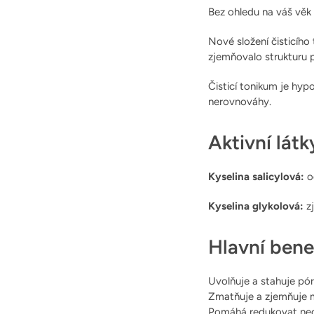
Bez ohledu na váš věk
Nové složení čisticího 
zjemňovalo strukturu pl
Čisticí tonikum je hyp
nerovnováhy.
Aktivní látk
Kyselina salicylová:
o
Kyselina glykolová:
z
Hlavní bene
Uvolňuje a stahuje pór
Zmatňuje a zjemňuje m
Pomáhá redukovat nedo