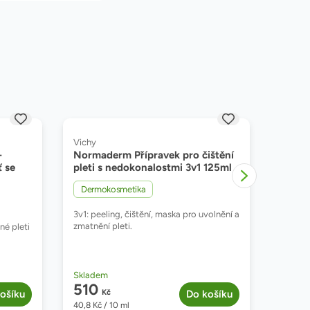
Značka:
Značka
Vichy
Vichy
-
Normaderm Přípravek pro čištění
Norma
ť se
pleti s nedokonalostmi 3v1 125ml
ml
,
Dermokosmetika
Derm
3v1: peeling, čištění, maska pro uvolnění a
Koriguj
zmatnění pleti.
hormon
né pleti
Dostupnost:
Dostu
Skladem
Sklad
510
97
ošíku
Kč
Do košíku
40,8
Kč
/ 10 ml
324,7
K