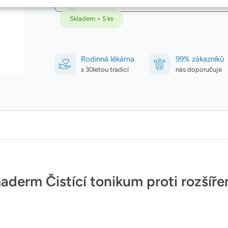
Skladem > 5 ks
Rodinná lékárna
99% zákazníků
s 30letou tradicí
nás doporučuje
derm Čistící tonikum proti rozší