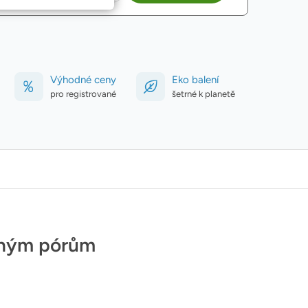
Výhodné ceny
Eko balení
pro registrované
šetrné k planetě
řeným pórům