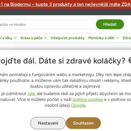
1 na Biodermu – kupte 3 produkty a ten nejlevnější máte Z
Hledat
í a léky
Krása a péče
Vitalpoint produkty
Maminky a děti
Zdra
travy
ít menu Zdraví a léky
Otevřít menu Krása a péče
Otevřít menu Maminky 
Otevř
Vichy Normaderm Čist
ojďte dál. Dáte si zdravé koláčky?
Vichy Normaderm Čistící tonikum proti rozšířeným pórům 200 ml
rozšířeným pórům 20
nám pomáhají s fungováním webu a marketingu. Díky nim lépe chá
ránky používáte, a můžeme vám tak nabídnou obsah i reklamy, které
Značka
Od
Vichy
budou opravdu užitečné a zajímavé.
Pomáhá redukovat nedokonalosti, kožní maz a skv
 je odmítnout
zde
, ale budeme rádi za jejich přijetí, abychom se moh
nalovat. Více si můžete počíst v naší
politice cookies
a v politice o
osobní údajů
Google
.
Zítra 7.8. u vás
(více)
464
Kč
Nastavení
Souhlasím
23,2
Kč / 10 ml