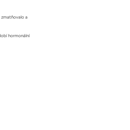
ň zmatňovalo a
bdobí hormonální