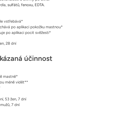
dla,
sulfátů,
fenoxu,
EDTA.
le vstřebává*
chává po aplikaci pokožku mastnou*
je po aplikaci pocit svěžesti*
en, 28 dní
okázaná účinnost
ně mastně*
sou méně vidět**
*
, 53 žen, 7 dní
mužů, 7 dní