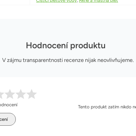
Čisticí pleťové vody
,
Akné a mastná pleť
Hodnocení produktu
V zájmu transparentnosti recenze nijak neovlivňujeme.
odnocení
Tento produkt zatím nikdo n
cení