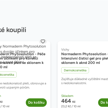
ké koupili
Značka:
Vichy
derm Phytosolution - Péče
Normaderm Phytosolution 
ím účinkem pro korekci
Intenzivní čisticí gel pro ple
nalostí pleti se sklonem k
sklonem k akné 200 ml
50 ml
,
Dermokosmetika
,
kosmetika
Zajišťuje důkladné vyčištění mast
s nedokonalostmi.
e nedokonalost pleti, obnovuje a
proti ucpaným pórům.
nost:
Dostupnost:
m
Skladem
464
Kč
Do košíku
Kč
Do k
/ 10 ml
23,2
Kč
/ 10 ml