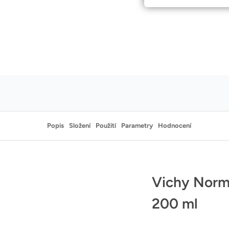
Popis
Složení
Použití
Parametry
Hodnocení
Popis
Popis
Vichy Norma
200 ml