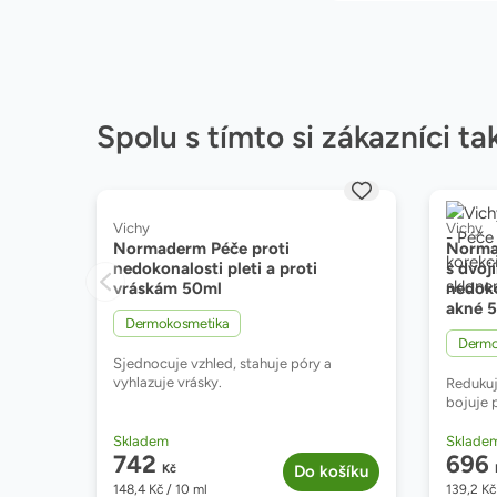
Spolu s tímto si zákazníci ta
Značka:
Značka:
Vichy
Vichy
Normaderm Péče proti
Norma
nedokonalosti pleti a proti
s dvoj
vráskám 50ml
nedoko
akné 
,
Dermokosmetika
Dermo
Sjednocuje vzhled, stahuje póry a
vyhlazuje vrásky.
Redukuj
bojuje 
Dostupnost:
Dostup
Skladem
Sklade
742
696
Kč
Do košíku
148,4
Kč
/ 10 ml
139,2
Kč