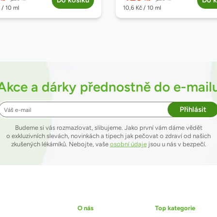
Do košíku
Do k
/ 10 ml
10,6
Kč
/ 10 ml
Akce a dárky přednostně do e-mail
Přihlásit
Budeme si vás rozmazlovat, slibujeme. Jako první vám dáme vědět
o exkluzivních slevách, novinkách a tipech jak pečovat o zdraví od našich
zkušených lékárníků. Nebojte, vaše
osobní údaje
jsou u nás v bezpečí.
O nás
Top kategorie