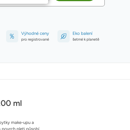
Výhodné ceny
Eko balení
pro registrované
šetrné k planetě
200 ml
zbytky make-upu a
 povrch pleti působí