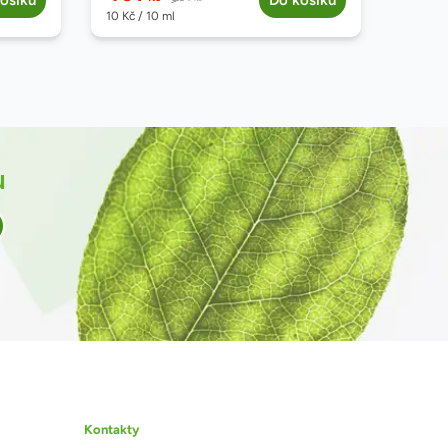
ošíku
Do košíku
10
Kč
/ 10 ml
20,1
Kč
u
Kontakty