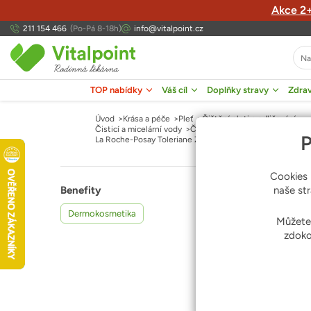
Akce 2+
211 154 466
(Po-Pá 8-18h)
info@vitalpoint.cz
TOP nabídky
Váš cíl
Doplňky stravy
Zdrav
Otevřít menu TOP nabídky
Otevřít menu Váš cíl
Otevřít menu Doplňky s
Otevř
Úvod
Krása a péče
Pleť
Čištění pleti a odličování
Čisticí a micelární vody
Čisticí pleťové vody
P
La Roche-Posay Toleriane Zklidňující tonikum 200 ml
Cookies 
Benefity
naše st
,
Dermokosmetika
Můžete
zdoko