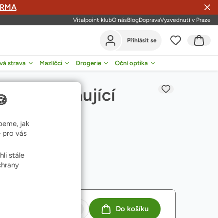
DARMA
Vitalpoint klub
O nás
Blog
Doprava
Vyzvednutí v Praze
Prejsť do
Přihlásit se
0
0
vá strava
Mazlíčci
Drogerie
Oční optika
a děti
ít menu Zdravá strava
Otevřít menu Mazlíčci
Otevřít menu Drogerie
Otevřít menu Oční optika
ane Zklidňující
🍪
peme, jak
 pro vás
zovanou.
Více
li stále
chrany
Do košíku