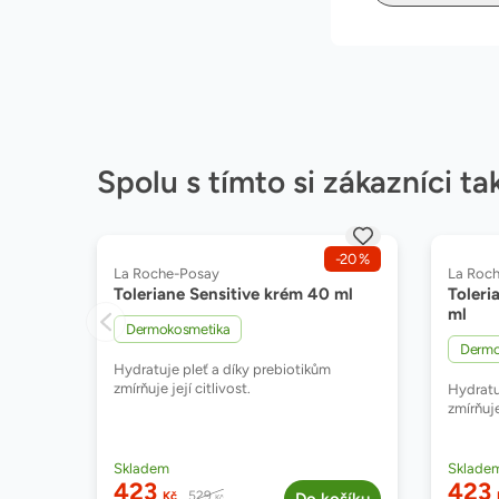
Spolu s tímto si zákazníci ta
,
-20
%
Značka:
Značka:
La Roche-Posay
La Roc
Toleriane Sensitive krém 40 ml
Toleri
ml
,
Dermokosmetika
Dermo
Hydratuje pleť a díky prebiotikům
zmírňuje její citlivost.
Hydratu
zmírňuje
Dostupnost:
Dostup
Skladem
Sklade
423
423
Běžná cena:
529
Kč
Kč