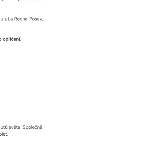
dou z La Roche-Posay,
o odlíčení
.
outů světa. Společně
pleť.