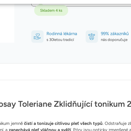
Skladem 4 ks
Rodinná lékárna
99% zákazníků
s 30letou tradicí
nás doporučuje
say Toleriane Zklidňující tonikum 
onikum jemně
čistí a tonizuje citlivou pleť všech typů
. Odstraňuje 
ní, a
zanechává pleť vláčnou a svěží
. Póry jsou opticky zmenšené a