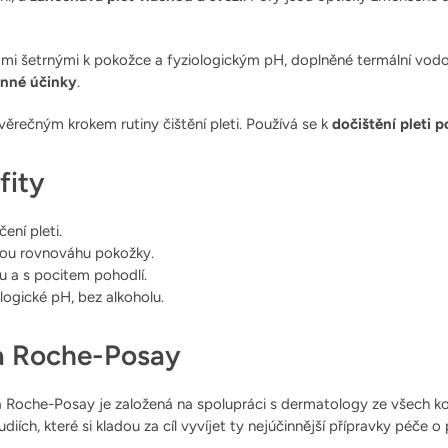
tkami šetrnými k pokožce a fyziologickým pH, doplněné termální vo
anné účinky
.
věrečným krokem rutiny čištění pleti. Používá se k
dočištění pleti p
fity
ení pleti.
kou rovnováhu pokožky.
 a s pocitem pohodlí.
ogické pH, bez alkoholu.
a Roche-Posay
 Roche-Posay je založená na spolupráci s dermatology ze všech k
udiích, které si kladou za cíl vyvíjet ty nejúčinnější přípravky péče o 