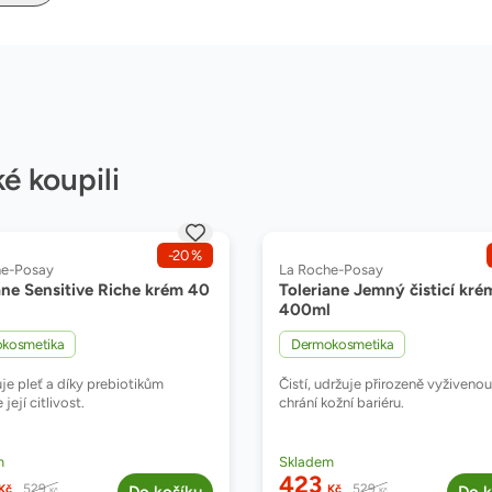
ké koupili
,
-20
%
Značka:
he-Posay
La Roche-Posay
ane Sensitive Riche krém 40
Toleriane Jemný čisticí kré
400ml
,
,
kosmetika
Dermokosmetika
je pleť a díky prebiotikům
Čistí, udržuje přirozeně vyživenou
 její citlivost.
chrání kožní bariéru.
nost:
Dostupnost:
m
Skladem
423
Běžná cena:
Běžná cena:
529
529
Kč
Kč
Kč
Kč