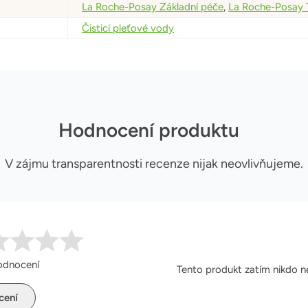
La Roche-Posay Základní péče
,
La Roche-Posay T
Čisticí pleťové vody
Hodnocení produktu
V zájmu transparentnosti recenze nijak neovlivňujeme.
odnocení
Tento produkt zatím nikdo n
cení