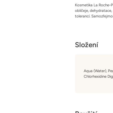
Kosmetika La Roche-Pos
obličeje, dehydratace,
tolerancí. Samozřejmos
Složení
Aqua (Water), Peg
Chlorhexidine Di