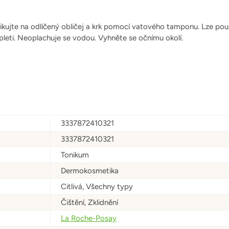
ikujte na odlíčený obličej a krk pomocí vatového tamponu. Lze po
 pleti. Neoplachuje se vodou. Vyhněte se očnímu okolí.
3337872410321
3337872410321
Tonikum
Dermokosmetika
Citlivá, Všechny typy
Čištění, Zklidnění
La Roche-Posay